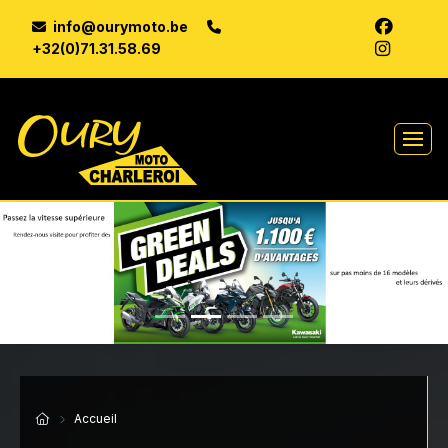
info@ourymoto.be
+32(0)71.31.58.69
Previous
Next
Accueil