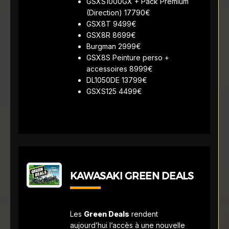
GSXS1000GX + Pack Premium
(Direction) 17790€
GSX8T 9499€
GSX8R 8699€
Burgman 2999€
GSX8S Peinture perso +
accessoires 8999€
DL1050DE 13799€
GSXS125 4499€
KAWASAKI GREEN DEALS
Les
Green Deals
rendent
aujourd’hui l’accès à une nouvelle